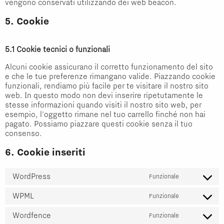
vengono conservati utilizzando dei web beacon.
5. Cookie
5.1 Cookie tecnici o funzionali
Alcuni cookie assicurano il corretto funzionamento del sito
e che le tue preferenze rimangano valide. Piazzando cookie
funzionali, rendiamo più facile per te visitare il nostro sito
web. In questo modo non devi inserire ripetutamente le
stesse informazioni quando visiti il nostro sito web, per
esempio, l'oggetto rimane nel tuo carrello finché non hai
pagato. Possiamo piazzare questi cookie senza il tuo
consenso.
6. Cookie inseriti
WordPress
Funzionale
Consent
WPML
to
Funzionale
Consent
service
Wordfence
to
Funzionale
wordpress
Consent