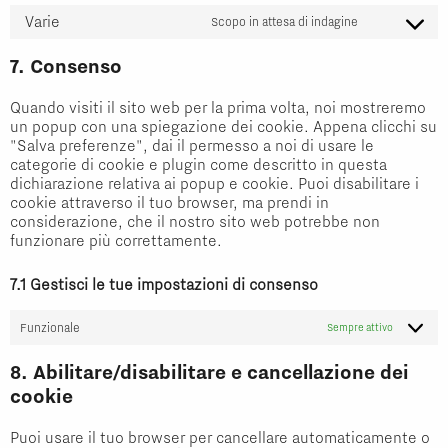
service
Varie
to
Scopo in attesa di indagine
wpml
Consent
service
to
7. Consenso
wordfence
service
Quando visiti il sito web per la prima volta, noi mostreremo
varie
un popup con una spiegazione dei cookie. Appena clicchi su
"Salva preferenze", dai il permesso a noi di usare le
categorie di cookie e plugin come descritto in questa
dichiarazione relativa ai popup e cookie. Puoi disabilitare i
cookie attraverso il tuo browser, ma prendi in
considerazione, che il nostro sito web potrebbe non
funzionare più correttamente.
7.1 Gestisci le tue impostazioni di consenso
Funzionale
Sempre attivo
8. Abilitare/disabilitare e cancellazione dei
cookie
Puoi usare il tuo browser per cancellare automaticamente o